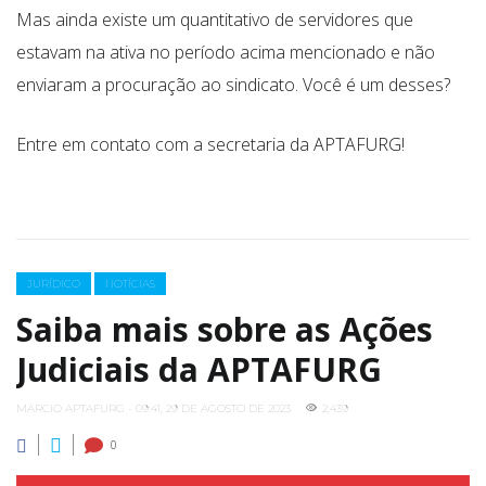
Mas ainda existe um quantitativo de servidores que
estavam na ativa no período acima mencionado e não
enviaram a procuração ao sindicato. Você é um desses?
Entre em contato com a secretaria da APTAFURG!
Categories
JURÍDICO
NOTÍCIAS
Saiba mais sobre as Ações
Judiciais da APTAFURG
MARCIO APTAFURG - 09:41, 29 DE AGOSTO DE 2023
2,439
0