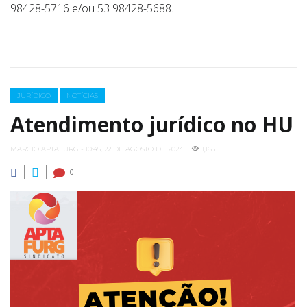
98428-5716 e/ou 53 98428-5688.
Categories
JURÍDICO
NOTÍCIAS
Atendimento jurídico no HU
MARCIO APTAFURG - 10:45, 22 DE AGOSTO DE 2023
1,165
0