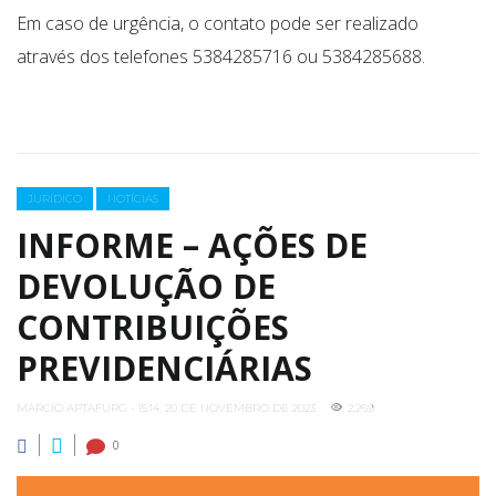
Em caso de urgência, o contato pode ser realizado
através dos telefones 5384285716 ou 5384285688.
Categories
JURÍDICO
NOTÍCIAS
INFORME – AÇÕES DE
DEVOLUÇÃO DE
CONTRIBUIÇÕES
PREVIDENCIÁRIAS
MARCIO APTAFURG - 15:14, 20 DE NOVEMBRO DE 2023
2,269
0