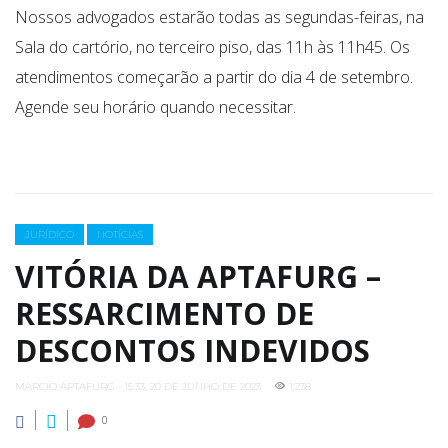
Nossos advogados estarão todas as segundas-feiras, na
Sala do cartório, no terceiro piso, das 11h às 11h45. Os
atendimentos começarão a partir do dia 4 de setembro.
Agende seu horário quando necessitar.
Categories
JURÍDICO
NOTÍCIAS
VITÓRIA DA APTAFURG –
RESSARCIMENTO DE
DESCONTOS INDEVIDOS
MARCIO APTAFURG - 15:33, 20 DE JUNHO DE 2023
1,238
0