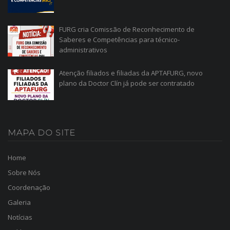
FURG cria Comissão de Reconhecimento de
Saberes e Competências para técnico-
administrativos
Atenção filiados e filiadas da APTAFURG, novo
plano da Doctor Clín já pode ser contratado
MAPA
DO SITE
Home
Sobre Nós
Coordenação
Galeria
Notícias