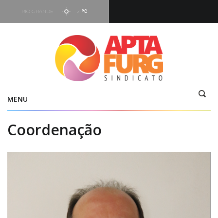
RIO GRANDE
21
Hoje
05:16
-
19:29
Vento
7.66 kt - 293°
MENU
Coordenação