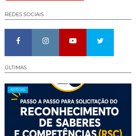
REDES
SOCIAIS
Facebook
Instagram
Youtube
Twitter
ÚLTIMAS
Categories
NOTÍCIAS