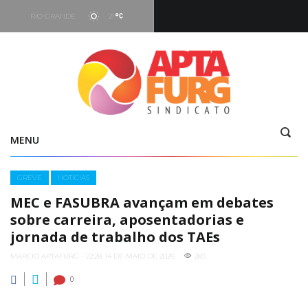
RIO GRANDE
21
Hoje
05:16
-
19:29
Vento
7.66 kt - 293°
MENU
Categories
GREVE
NOTÍCIAS
MEC e FASUBRA avançam em debates
sobre carreira, aposentadorias e
jornada de trabalho dos TAEs
MARCIO APTAFURG - 22:28, 14 DE MAIO DE 2026
283
0