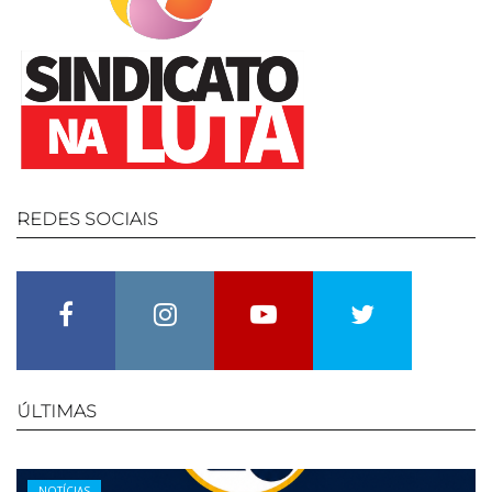
REDES
SOCIAIS
Facebook
Instagram
Youtube
Twitter
ÚLTIMAS
Categories
NOTÍCIAS