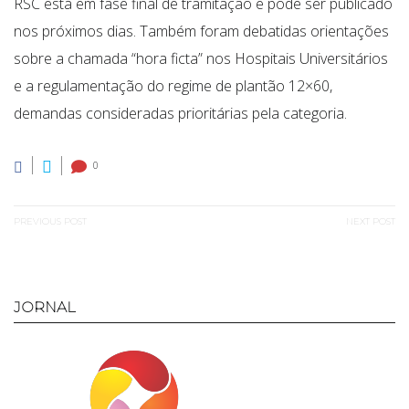
RSC está em fase final de tramitação e pode ser publicado
nos próximos dias. Também foram debatidas orientações
sobre a chamada “hora ficta” nos Hospitais Universitários
e a regulamentação do regime de plantão 12×60,
demandas consideradas prioritárias pela categoria.
0
Navegação
PREVIOUS POST
NEXT POST
de
Previous
Next
Post
post:
post:
JORNAL