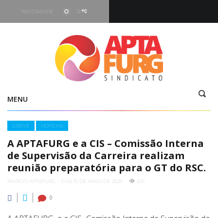
RIO GRANDE
21
Hoje
05:16
-
19:29
Vento
7.66 kt - 293°
MENU
Categories
GREVE
NOTÍCIAS
A APTAFURG e a CIS – Comissão Interna
de Supervisão da Carreira realizam
reunião preparatória para o GT do RSC.
MARCIO APTAFURG - 10:43, 15 DE MAIO DE 2026
205
0