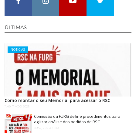
Facebook
Instagram
Youtube
Twitter
ÚLTIMAS
Categories
NOTÍCIAS
Como montar o seu Memorial para acessar o RSC
11:49, 7 AGO 2026
Comissão da FURG define procedimentos para
agilizar análise dos pedidos de RSC
09:52, 7 AGO 2026