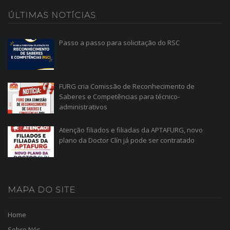
ÚLTIMAS
NOTÍCIAS
Passo a passo para solicitação do RSC
FURG cria Comissão de Reconhecimento de
Saberes e Competências para técnico-
administrativos
Atenção filiados e filiadas da APTAFURG, novo
plano da Doctor Clín já pode ser contratado
MAPA
DO SITE
Home
Sobre Nós