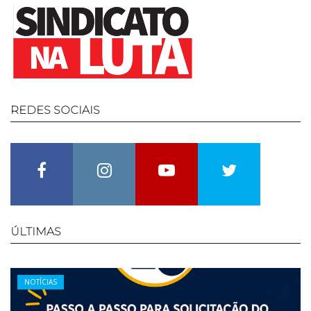
REDES
SOCIAIS
Facebook
Instagram
Youtube
Twitter
ÚLTIMAS
Categories
NOTÍCIAS