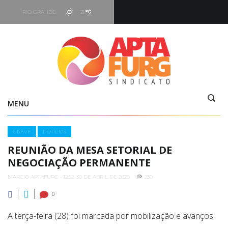
RIO GRANDE
21
Hoje
05:16
-
19:29
Vento
7.66 kt - 293°
MENU
Categories
GREVE
NOTÍCIAS
REUNIÃO DA MESA SETORIAL DE
NEGOCIAÇÃO PERMANENTE
MARCIO APTAFURG - 12:52, 30 DE ABRIL DE 2026
230
0
A terça-feira (28) foi marcada por mobilização e avanços