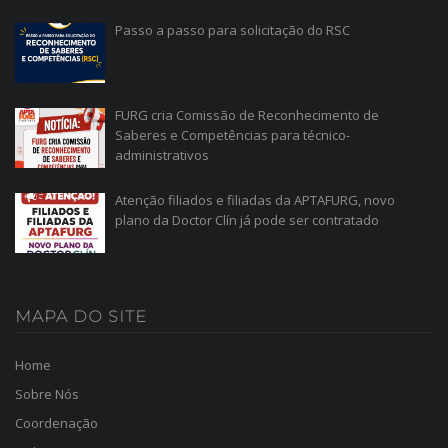
Passo a passo para solicitação do RSC
FURG cria Comissão de Reconhecimento de
Saberes e Competências para técnico-
administrativos
Atenção filiados e filiadas da APTAFURG, novo
plano da Doctor Clín já pode ser contratado
MAPA
DO SITE
Home
Sobre Nós
Coordenação