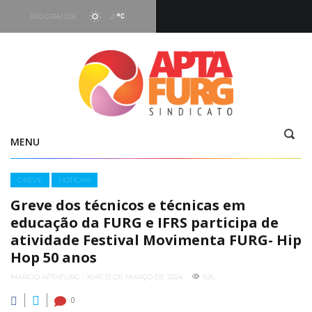
RIO GRANDE
21
Hoje
05:16
-
19:29
Vento
7.66 kt - 293°
MENU
Categories
GREVE
NOTÍCIAS
Greve dos técnicos e técnicas em
educação da FURG e IFRS participa de
atividade Festival Movimenta FURG- Hip
Hop 50 anos
MARCIO APTAFURG - 16:47, 13 DE MARÇO DE 2024
626
0