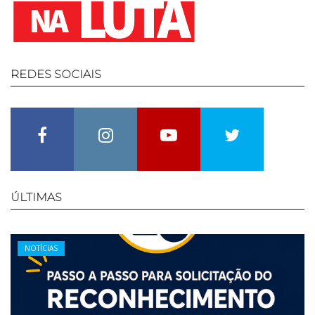
REDES
SOCIAIS
Facebook
Instagram
Youtube
Twitter
ÚLTIMAS
Categories
NOTÍCIAS