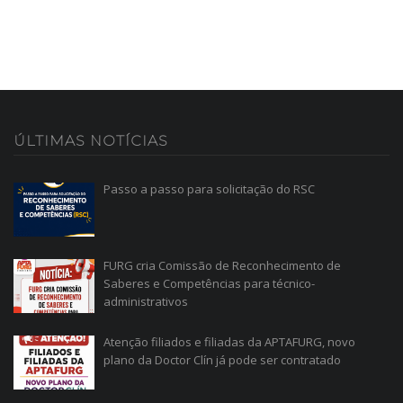
ÚLTIMAS
NOTÍCIAS
Passo a passo para solicitação do RSC
FURG cria Comissão de Reconhecimento de
Saberes e Competências para técnico-
administrativos
Atenção filiados e filiadas da APTAFURG, novo
plano da Doctor Clín já pode ser contratado