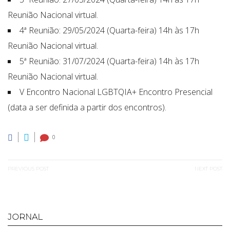
Reunião Nacional virtual.
4ª Reunião: 29/05/2024 (Quarta-feira) 14h às 17h
Reunião Nacional virtual.
5ª Reunião: 31/07/2024 (Quarta-feira) 14h às 17h
Reunião Nacional virtual.
V Encontro Nacional LGBTQIA+ Encontro Presencial
(data a ser definida a partir dos encontros).
0
Navegação
PREVIOUS POST
NEXT POST
de
Previous
Next
Post
post:
post:
JORNAL