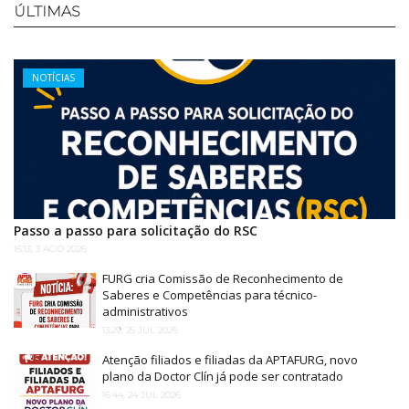
ÚLTIMAS
Categories
NOTÍCIAS
Passo a passo para solicitação do RSC
16:13, 3 AGO 2026
FURG cria Comissão de Reconhecimento de
Saberes e Competências para técnico-
administrativos
13:29, 25 JUL 2026
Atenção filiados e filiadas da APTAFURG, novo
plano da Doctor Clín já pode ser contratado
16:44, 24 JUL 2026