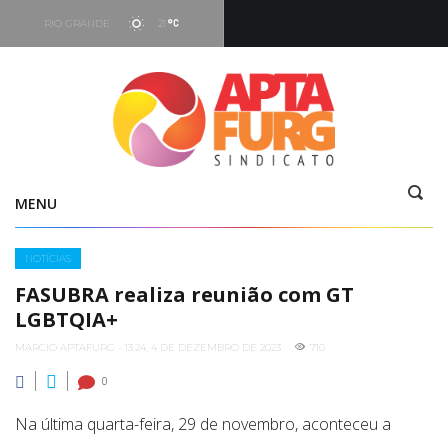
RIO GRANDE
21
Hoje
05:16
-
19:29
Vento
7.66 kt - 293°
MENU
Categories
NOTÍCIAS
FASUBRA realiza reunião com GT
LGBTQIA+
MARCIO APTAFURG - 13:24, 4 DE DEZEMBRO DE 2023
710
0
Na última quarta-feira, 29 de novembro, aconteceu a