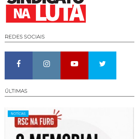
REDES
SOCIAIS
Facebook
Instagram
Youtube
Twitter
ÚLTIMAS
Categories
NOTÍCIAS