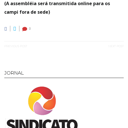
(A assembléia será transmitida online para os
campi fora de sede)
0
Navegação
PREVIOUS POST
NEXT POST
de
Previous
Next
Post
post:
post:
JORNAL