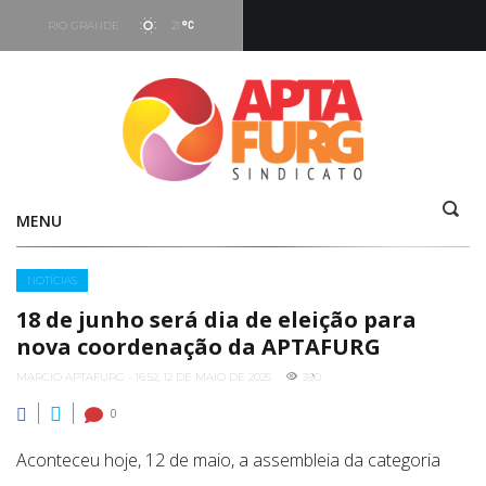
RIO GRANDE
21
Hoje
05:16
-
19:29
Vento
7.66 kt - 293°
MENU
Categories
NOTÍCIAS
18 de junho será dia de eleição para
nova coordenação da APTAFURG
MARCIO APTAFURG - 16:52, 12 DE MAIO DE 2025
390
0
Aconteceu hoje, 12 de maio, a assembleia da categoria