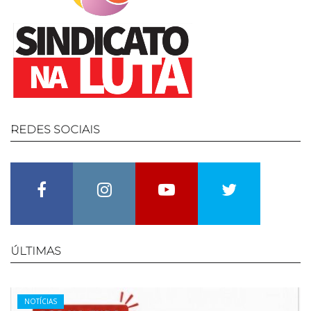
REDES
SOCIAIS
Facebook
Instagram
Youtube
Twitter
ÚLTIMAS
Categories
NOTÍCIAS