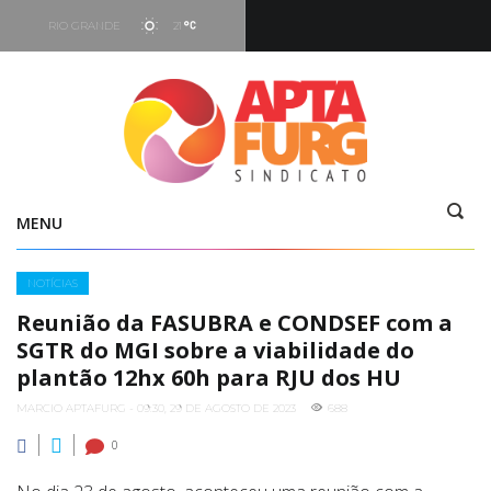
RIO GRANDE
21
Hoje
05:16
-
19:29
Vento
7.66 kt - 293°
MENU
Categories
NOTÍCIAS
Reunião da FASUBRA e CONDSEF com a
SGTR do MGI sobre a viabilidade do
plantão 12hx 60h para RJU dos HU
MARCIO APTAFURG - 09:30, 29 DE AGOSTO DE 2023
688
0