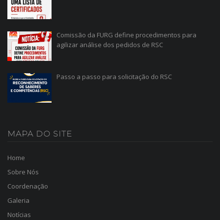
Comissão da FURG define procedimentos para
agilizar análise dos pedidos de RSC
Passo a passo para solicitação do RSC
MAPA
DO SITE
Home
Sobre Nós
Coordenação
Galeria
Notícias