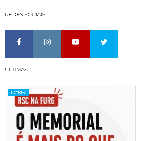
REDES
SOCIAIS
Facebook
Instagram
Youtube
Twitter
ÚLTIMAS
Categories
NOTÍCIAS